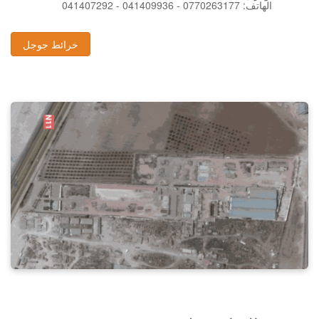
041407292 - 041409936 - 0770263177 :الهاتف
خرائط جوجل