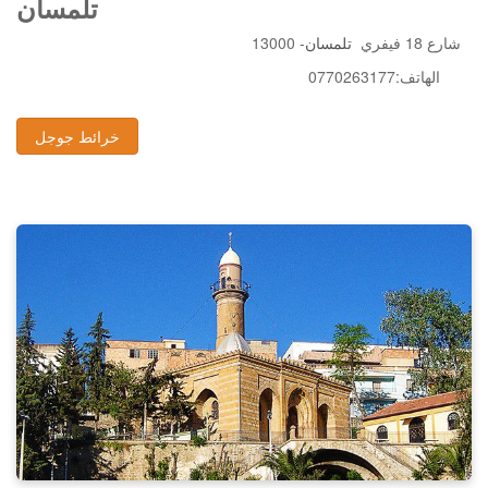
تلمسان
13000 -شارع 18 فيفري
تلمسان
0770263177:الهاتف
خرائط جوجل