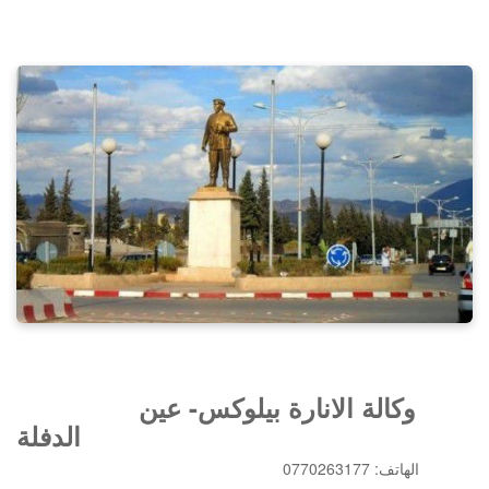
وكالة الانارة بيلوكس- عين
الدفلة
0770263177 :الهاتف