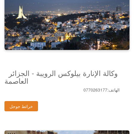
وكالة الإنارة بيلوكس الرويبة - الجزائر
العاصمة
0770263177:الهاتف
خرائط جوجل