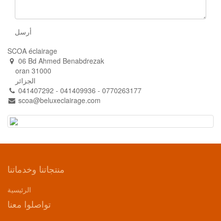
أرسل
SCOA éclairage
06 Bd Ahmed Benabdrezak
oran 31000
الجزائر
041407292 - 041409936 - 0770263177
scoa@beluxeclairage.com
منتجاتنا وخدماتنا
الرئيسية
تواصلوا معنا