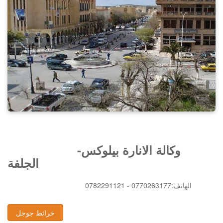
وكالة الانارة بيلوكس-
الجلفة
0782291121 - 0770263177:الهاتف
خرائط جوجل