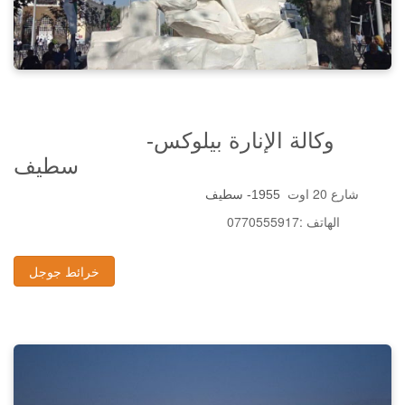
وكالة الإنارة بيلوكس-
سطيف
شارع 20 اوت
1955- سطيف
0770555917: الهاتف
خرائط جوجل