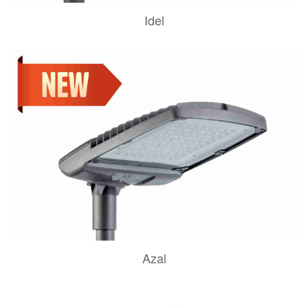
Idel
Azal