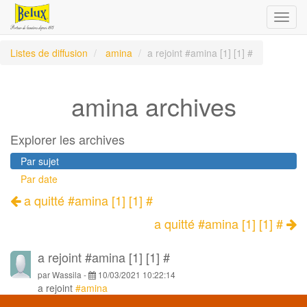
Toggl
navig
Listes de diffusion
amina
a rejoint #amina [1] [1] #
amina archives
Explorer les archives
Par sujet
Par date
a quitté #amina [1] [1] #
a quitté #amina [1] [1] #
a rejoint #amina [1] [1] #
par
Wassila
-
10/03/2021 10:22:14
a rejoint
#amina