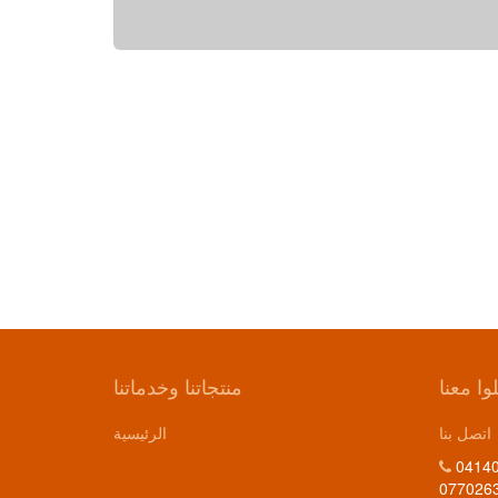
وا معنا
منتجاتنا وخدماتنا
اتصل بنا
الرئيسية
04140
077026