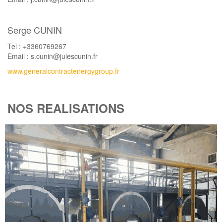
Serge CUNIN
Tel : +3360769267
Email : s.cunin@julescunin.fr
www.generalcontractenergygroup.fr
NOS REALISATIONS