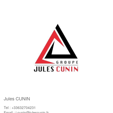
Jules CUNIN
Tel : +33632704231
Email : j.cunin@julescunin.fr